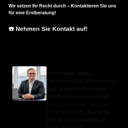
Wir setzen Ihr Recht durch – Kontaktieren Sie uns
für eine Erstberatung!
☎️ Nehmen Sie Kontakt auf!
Erfolgs-Anwalt.de
Ihr Fachanwalt
in Abtsgmünd
Arnd Müller, MBA –
Fachanwalt für Arbeitsrecht,
Bau- & Architektenrecht
Rechtsanwalt Arnd Müller
ist ausgewiesener Spezialist
für
Arbeitsrecht, Baurecht
und Architektenrecht
. Er
berät und vertritt