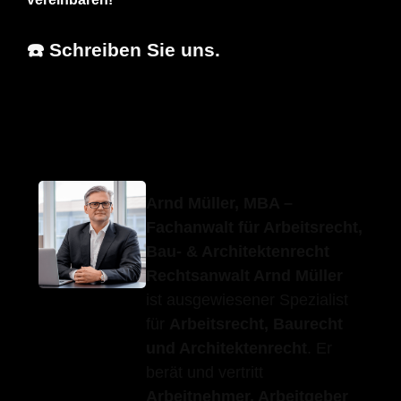
☎️ Schreiben Sie uns.
Erfolgs-
Ihr
für Bad
Anwalt.de
Anwalt
Ditzenbach
Arnd Müller, MBA –
Fachanwalt für Arbeitsrecht,
Bau- & Architektenrecht
Rechtsanwalt Arnd Müller
ist ausgewiesener Spezialist
für
Arbeitsrecht, Baurecht
und Architektenrecht
. Er
berät und vertritt
Arbeitnehmer, Arbeitgeber