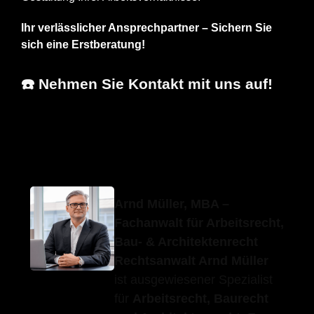
Ihr verlässlicher Ansprechpartner – Sichern Sie
sich eine Erstberatung!
☎️ Nehmen Sie Kontakt mit uns auf!
Erfolgs-
Ihr
für Bad Teinach-
Anwalt.de
Fachanwalt
Zavelstein
Arnd Müller, MBA –
Fachanwalt für Arbeitsrecht,
Bau- & Architektenrecht
Rechtsanwalt Arnd Müller
ist ausgewiesener Spezialist
für
Arbeitsrecht, Baurecht