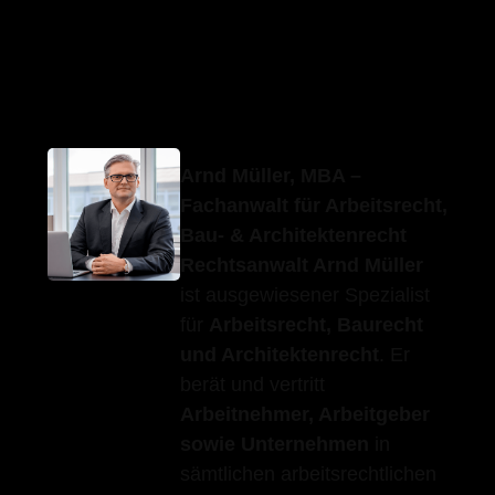
Erfolgs-
Ihr
in
Anwalt.de
Fachanwalt
Baltmannsweiler
Arnd Müller, MBA –
Fachanwalt für Arbeitsrecht,
Bau- & Architektenrecht
Rechtsanwalt Arnd Müller
ist ausgewiesener Spezialist
für
Arbeitsrecht, Baurecht
und Architektenrecht
. Er
berät und vertritt
Arbeitnehmer, Arbeitgeber
sowie Unternehmen
in
sämtlichen arbeitsrechtlichen