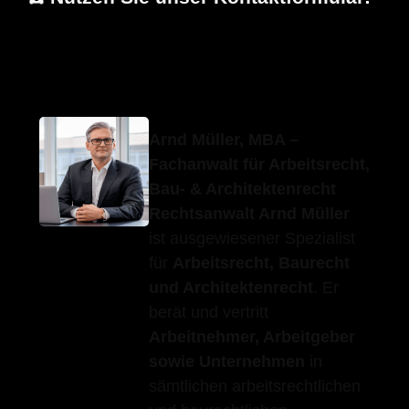
Erfolgs-Anwalt.de
Ihr Fachanwalt
für Deggingen
Arnd Müller, MBA –
Fachanwalt für Arbeitsrecht,
Bau- & Architektenrecht
Rechtsanwalt Arnd Müller
ist ausgewiesener Spezialist
für
Arbeitsrecht, Baurecht
und Architektenrecht
. Er
berät und vertritt
Arbeitnehmer, Arbeitgeber
sowie Unternehmen
in
sämtlichen arbeitsrechtlichen