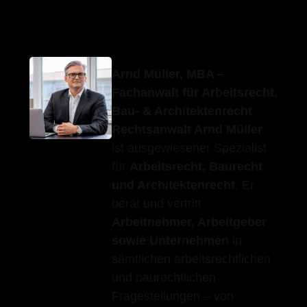
Erfolgs-Anwalt.de
Ihr Anwalt
für Dußlingen
Arnd Müller, MBA –
Fachanwalt für Arbeitsrecht,
Bau- & Architektenrecht
Rechtsanwalt Arnd Müller
ist ausgewiesener Spezialist
für
Arbeitsrecht, Baurecht
und Architektenrecht
. Er
berät und vertritt
Arbeitnehmer, Arbeitgeber
sowie Unternehmen
in
sämtlichen arbeitsrechtlichen
und baurechtlichen
Fragestellungen – von