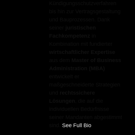
Kündigungsschutzverfahren
bis hin zur Vertragsgestaltung
und Bauprozessen. Dank
seiner
juristischen
Fachkompetenz
in
Kombination mit fundierter
wirtschaftlicher Expertise
aus dem
Master of Business
Administration (MBA)
entwickelt er
maßgeschneiderte Strategien
und
rechtssichere
Lösungen
, die auf die
individuellen Bedürfnisse
seiner Mandanten abgestimmt
sind.
See Full Bio