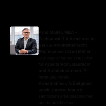
Erfolgs-Anwalt.de
Ihr Fachanwalt
in Ehningen
Arnd Müller, MBA –
Fachanwalt für Arbeitsrecht,
Bau- & Architektenrecht
Rechtsanwalt Arnd Müller
ist ausgewiesener Spezialist
für
Arbeitsrecht, Baurecht
und Architektenrecht
. Er
berät und vertritt
Arbeitnehmer, Arbeitgeber
sowie Unternehmen
in
sämtlichen arbeitsrechtlichen
und baurechtlichen