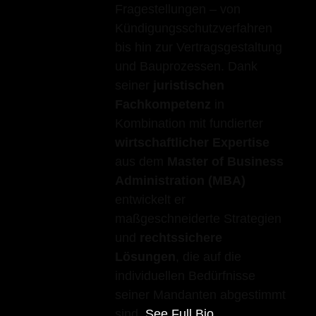
Fragestellungen – von
Kündigungsschutzverfahren
bis hin zur Vertragsgestaltung
und Bauprozessen. Dank
seiner
juristischen
Fachkompetenz
in
Kombination mit fundierter
wirtschaftlicher Expertise
aus dem
Master of Business
Administration (MBA)
entwickelt er
maßgeschneiderte Strategien
und
rechtssichere
Lösungen
, die auf die
individuellen Bedürfnisse
seiner Mandanten abgestimmt
sind.
See Full Bio