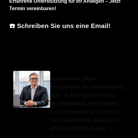
Erfahrene Unterstützung für Ihr Anliegen – Jetzt
Termin vereinbaren!
☎️ Schreiben Sie uns eine Email!
Erfolgs-
Ihr
für
Anwalt.de
Fachanwalt
Fichtenberg
Arnd Müller, MBA –
Fachanwalt für Arbeitsrecht,
Bau- & Architektenrecht
Rechtsanwalt Arnd Müller
ist ausgewiesener Spezialist
für
Arbeitsrecht, Baurecht
und Architektenrecht
. Er
berät und vertritt