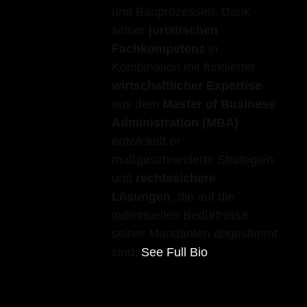
und Bauprozessen. Dank
seiner
juristischen
Fachkompetenz
in
Kombination mit fundierter
wirtschaftlicher Expertise
aus dem
Master of Business
Administration (MBA)
entwickelt er
maßgeschneiderte Strategien
und
rechtssichere
Lösungen
, die auf die
individuellen Bedürfnisse
seiner Mandanten abgestimmt
sind.
See Full Bio