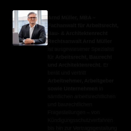
Arnd Müller, MBA –
Fachanwalt für Arbeitsrecht,
Bau- & Architektenrecht
Rechtsanwalt Arnd Müller
ist ausgewiesener Spezialist
für
Arbeitsrecht, Baurecht
und Architektenrecht
. Er
berät und vertritt
Arbeitnehmer, Arbeitgeber
sowie Unternehmen
in
sämtlichen arbeitsrechtlichen
und baurechtlichen
Fragestellungen – von
Kündigungsschutzverfahren
bis hin zur Vertragsgestaltung