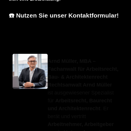
☎️ Nutzen Sie unser Kontaktformular!
Erfolgs-Anwalt.de
Ihr Fachanwalt
für Mainhardt
Arnd Müller, MBA –
Fachanwalt für Arbeitsrecht,
Bau- & Architektenrecht
Rechtsanwalt Arnd Müller
ist ausgewiesener Spezialist
für
Arbeitsrecht, Baurecht
und Architektenrecht
. Er
berät und vertritt
Arbeitnehmer, Arbeitgeber