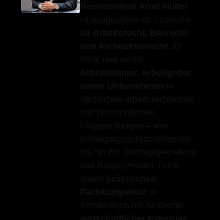
Rechtsanwalt Arnd Müller
ist ausgewiesener Spezialist
für
Arbeitsrecht, Baurecht
und Architektenrecht
. Er
berät und vertritt
Arbeitnehmer, Arbeitgeber
sowie Unternehmen
in
sämtlichen arbeitsrechtlichen
und baurechtlichen
Fragestellungen – von
Kündigungsschutzverfahren
bis hin zur Vertragsgestaltung
und Bauprozessen. Dank
seiner
juristischen
Fachkompetenz
in
Kombination mit fundierter
wirtschaftlicher Expertise