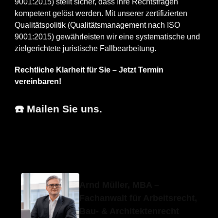
9001:2015) stellt sicher, dass Ihre Rechtsfragen
kompetent gelöst werden. Mit unserer zertifizierten
Qualitätspolitik (Qualitätsmanagement nach ISO
9001:2015) gewährleisten wir eine systematische und
zielgerichtete juristische Fallbearbeitung.
Rechtliche Klarheit für Sie – Jetzt Termin
vereinbaren!
☎️ Mailen Sie uns.
Erfolgs-Anwalt.de
Ihr Fachanwalt
in Mötzingen
Arnd Müller, MBA –
Fachanwalt für Arbeitsrecht,
Bau- & Architektenrecht