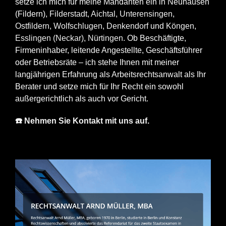
setze ich mich für meine Mandanten ein in Neuhausen
(Fildern),
Filderstadt
,
Aichtal
,
Unterensingen
,
Ostfildern
,
Wolfschlugen
,
Denkendorf
und
Köngen
,
Esslingen (Neckar)
,
Nürtingen
. Ob Beschäftigte,
Firmeninhaber, leitende Angestellte, Geschäftsführer
oder Betriebsräte – ich stehe Ihnen mit meiner
langjährigen Erfahrung als Arbeitsrechtsanwalt als Ihr
Berater und setze mich für Ihr Recht ein sowohl
außergerichtlich als auch vor Gericht.
☎️ Nehmen Sie Kontakt mit uns auf.