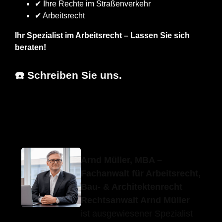
✔ Ihre Rechte im Straßenverkehr
✔ Arbeitsrecht
Ihr Spezialist im Arbeitsrecht – Lassen Sie sich
beraten!
☎️ Schreiben Sie uns.
Erfolgs-
Ihr
für Neuhausen
Anwalt.de
Fachanwalt
(Fildern)
Arnd Müller, MBA –
Fachanwalt für Arbeitsrecht,
Bau- & Architektenrecht
Rechtsanwalt Arnd Müller
ist ausgewiesener Spezialist