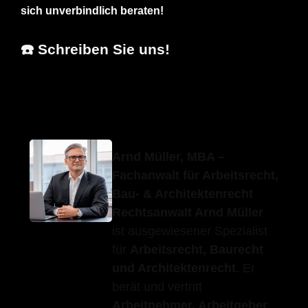
sich unverbindlich beraten!
☎️ Schreiben Sie uns!
Erfolgs-Anwalt.de
Ihr Anwalt
in Neuhausen
Arnd Müller, MBA –
Fachanwalt für Arbeitsrecht,
Bau- & Architektenrecht
Rechtsanwalt Arnd Müller
ist ausgewiesener Spezialist
für
Arbeitsrecht, Baurecht
und Architektenrecht
. Er
berät und vertritt
Arbeitnehmer, Arbeitgeber