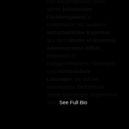
und Bauprozessen. Dank
seiner
juristischen
Fachkompetenz
in
Kombination mit fundierter
wirtschaftlicher Expertise
aus dem
Master of Business
Administration (MBA)
entwickelt er
maßgeschneiderte Strategien
und
rechtssichere
Lösungen
, die auf die
individuellen Bedürfnisse
seiner Mandanten abgestimmt
sind.
See Full Bio