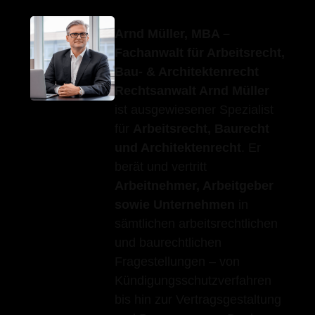
Arnd Müller, MBA –
Fachanwalt für Arbeitsrecht,
Bau- & Architektenrecht
Rechtsanwalt Arnd Müller
ist ausgewiesener Spezialist
für
Arbeitsrecht, Baurecht
und Architektenrecht
. Er
berät und vertritt
Arbeitnehmer, Arbeitgeber
sowie Unternehmen
in
sämtlichen arbeitsrechtlichen
und baurechtlichen
Fragestellungen – von
Kündigungsschutzverfahren
bis hin zur Vertragsgestaltung