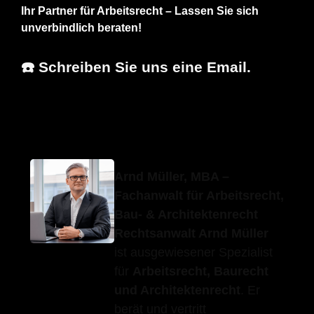
Ihr Partner für Arbeitsrecht – Lassen Sie sich
unverbindlich beraten!
☎️ Schreiben Sie uns eine Email.
Erfolgs-Anwalt.de
Ihr Anwalt
in Oberstenfeld
Arnd Müller, MBA –
Fachanwalt für Arbeitsrecht,
Bau- & Architektenrecht
Rechtsanwalt Arnd Müller
ist ausgewiesener Spezialist
für
Arbeitsrecht, Baurecht
und Architektenrecht
. Er
berät und vertritt