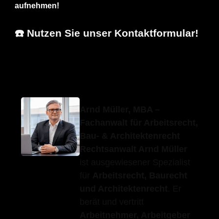
aufnehmen!
☎️ Nutzen Sie unser Kontaktformular!
Erfolgs-Anwalt.de
Ihr Anwalt
in Sankt Johann
Arnd Müller, MBA –
Fachanwalt für Arbeitsrecht,
Bau- & Architektenrecht
Rechtsanwalt Arnd Müller
ist ausgewiesener Spezialist
für
Arbeitsrecht, Baurecht
und Architektenrecht
. Er
berät und vertritt
Arbeitnehmer, Arbeitgeber