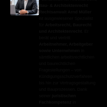
Bau- & Architektenrecht
Rechtsanwalt Arnd Müller
ist ausgewiesener Spezialist
für
Arbeitsrecht, Baurecht
und Architektenrecht
. Er
berät und vertritt
Arbeitnehmer, Arbeitgeber
sowie Unternehmen
in
sämtlichen arbeitsrechtlichen
und baurechtlichen
Fragestellungen – von
Kündigungsschutzverfahren
bis hin zur Vertragsgestaltung
und Bauprozessen. Dank
seiner
juristischen
Fachkompetenz
in