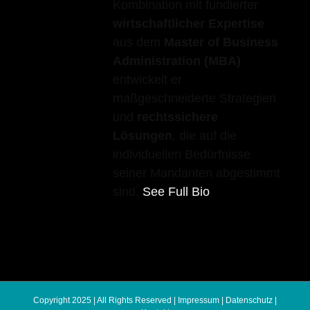
Kombination mit fundierter
wirtschaftlicher Expertise
aus dem
Master of Business
Administration (MBA)
entwickelt er
maßgeschneiderte Strategien
und
rechtssichere
Lösungen
, die auf die
individuellen Bedürfnisse
seiner Mandanten abgestimmt
sind.
See Full Bio
Copyright 2025 | All Rights Reserved |
Impressum
|
Datenschutz
|