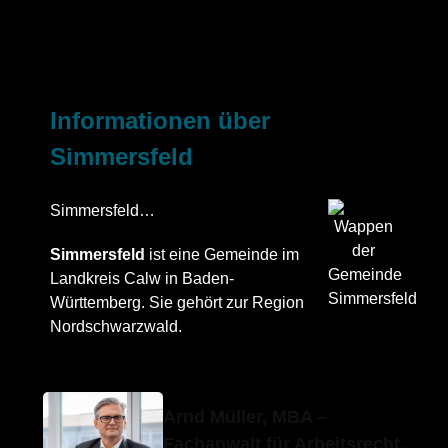
Erfolgs-Anwalt.de
Ihr Anwalt
in Simmersfeld
Informationen über
Simmersfeld
Simmersfeld…
Simmersfeld
ist eine Gemeinde im
Landkreis Calw in Baden-
Württemberg. Sie gehört zur Region
Nordschwarzwald.
Arnd Müller, MBA –
Fachanwalt für Arbeitsrecht,