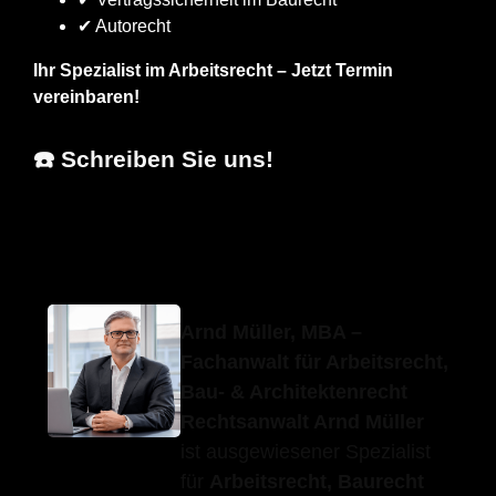
✔ Autorecht
Ihr Spezialist im Arbeitsrecht – Jetzt Termin
vereinbaren!
☎️ Schreiben Sie uns!
Erfolgs-Anwalt.de
Ihr Fachanwalt
in Waiblingen
Arnd Müller, MBA –
Fachanwalt für Arbeitsrecht,
Bau- & Architektenrecht
Rechtsanwalt Arnd Müller
ist ausgewiesener Spezialist
für
Arbeitsrecht, Baurecht