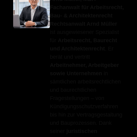
Fachanwalt für Arbeitsrecht,
Bau- & Architektenrecht
Rechtsanwalt Arnd Müller
ist ausgewiesener Spezialist
für
Arbeitsrecht, Baurecht
und Architektenrecht
. Er
berät und vertritt
Arbeitnehmer, Arbeitgeber
sowie Unternehmen
in
sämtlichen arbeitsrechtlichen
und baurechtlichen
Fragestellungen – von
Kündigungsschutzverfahren
bis hin zur Vertragsgestaltung
und Bauprozessen. Dank
seiner
juristischen