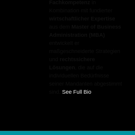
Fachkompetenz
in
Kombination mit fundierter
wirtschaftlicher Expertise
aus dem
Master of Business
Administration (MBA)
entwickelt er
maßgeschneiderte Strategien
und
rechtssichere
Lösungen
, die auf die
individuellen Bedürfnisse
seiner Mandanten abgestimmt
sind.
See Full Bio