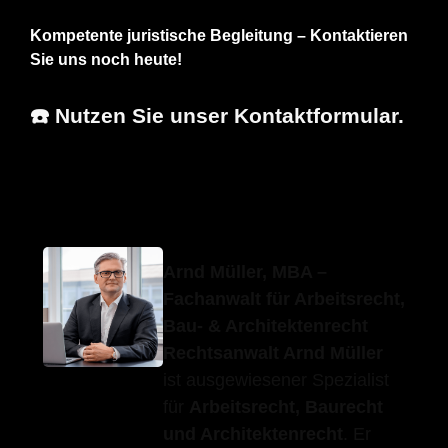
Kompetente juristische Begleitung – Kontaktieren
Sie uns noch heute!
☎️ Nutzen Sie unser Kontaktformular.
Erfolgs-Anwalt.de
Ihr Anwalt
in Wolpertshausen
Arnd Müller, MBA –
Fachanwalt für Arbeitsrecht,
Bau- & Architektenrecht
Rechtsanwalt Arnd Müller
ist ausgewiesener Spezialist
für
Arbeitsrecht, Baurecht
und Architektenrecht
. Er