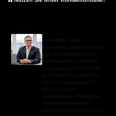
Erfolgs-Anwalt.de
Ihr Fachanwalt
für Aichelberg
Arnd Müller, MBA –
Fachanwalt für Arbeitsrecht,
Bau- & Architektenrecht
Rechtsanwalt Arnd Müller
ist ausgewiesener Spezialist
für
Arbeitsrecht, Baurecht
und Architektenrecht
. Er
berät und vertritt
Arbeitnehmer, Arbeitgeber
sowie Unternehmen
in
sämtlichen arbeitsrechtlichen