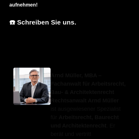
aufnehmen!
☎️ Schreiben Sie uns.
Erfolgs-
Ihr
in Zell
Anwalt.de
Fachanwalt
(Aichelberg)
Arnd Müller, MBA –
Fachanwalt für Arbeitsrecht,
Bau- & Architektenrecht
Rechtsanwalt Arnd Müller
ist ausgewiesener Spezialist
für
Arbeitsrecht, Baurecht
und Architektenrecht
. Er
berät und vertritt