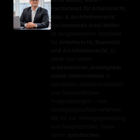
Arnd Müller, MBA –
Fachanwalt für Arbeitsrecht,
Bau- & Architektenrecht
Rechtsanwalt Arnd Müller
ist ausgewiesener Spezialist
für
Arbeitsrecht, Baurecht
und Architektenrecht
. Er
berät und vertritt
Arbeitnehmer, Arbeitgeber
sowie Unternehmen
in
sämtlichen arbeitsrechtlichen
und baurechtlichen
Fragestellungen – von
Kündigungsschutzverfahren
bis hin zur Vertragsgestaltung
und Bauprozessen. Dank
seiner
juristischen