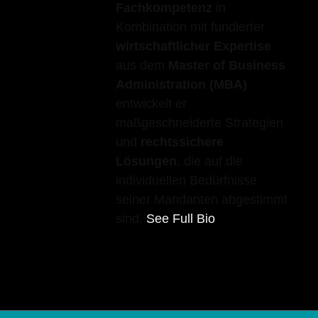
Fachkompetenz
in
Kombination mit fundierter
wirtschaftlicher Expertise
aus dem
Master of Business
Administration (MBA)
entwickelt er
maßgeschneiderte Strategien
und
rechtssichere
Lösungen
, die auf die
individuellen Bedürfnisse
seiner Mandanten abgestimmt
sind.
See Full Bio