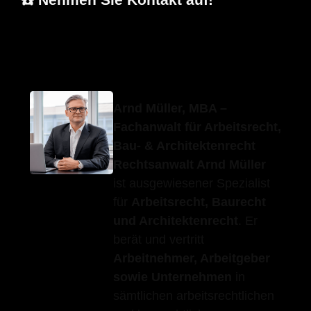
Erfolgs-Anwalt.de
Ihr Anwalt
in Riederich
Arnd Müller, MBA –
Fachanwalt für Arbeitsrecht,
Bau- & Architektenrecht
Rechtsanwalt Arnd Müller
ist ausgewiesener Spezialist
für
Arbeitsrecht, Baurecht
und Architektenrecht
. Er
berät und vertritt
Arbeitnehmer, Arbeitgeber
sowie Unternehmen
in
sämtlichen arbeitsrechtlichen