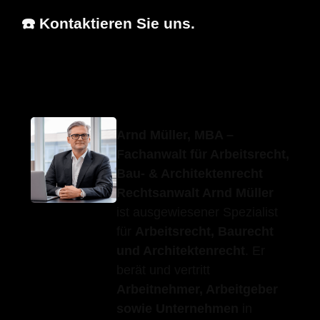
☎️ Kontaktieren Sie uns.
Erfolgs-Anwalt.de
Ihr Anwalt
in Burgstetten
Arnd Müller, MBA –
Fachanwalt für Arbeitsrecht,
Bau- & Architektenrecht
Rechtsanwalt Arnd Müller
ist ausgewiesener Spezialist
für
Arbeitsrecht, Baurecht
und Architektenrecht
. Er
berät und vertritt
Arbeitnehmer, Arbeitgeber
sowie Unternehmen
in