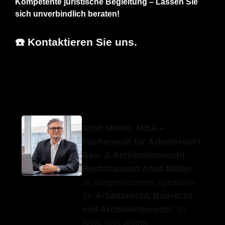
Kompetente juristische Begleitung – Lassen Sie
sich unverbindlich beraten!
☎️ Kontaktieren Sie uns.
Erfolgs-
Ihr
für Allmersbach
Anwalt.de
Anwalt
(Tal)
Arnd Müller, MBA –
Fachanwalt für Arbeitsrecht,
Bau- & Architektenrecht
Rechtsanwalt Arnd Müller
ist ausgewiesener Spezialist
für
Arbeitsrecht, Baurecht
und Architektenrecht
. Er
berät und vertritt