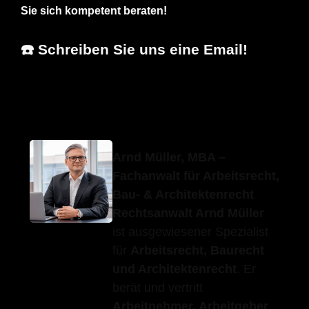
Sie sich kompetent beraten!
☎️ Schreiben Sie uns eine Email!
Erfolgs-Anwalt.de
Ihr Anwalt
in Erligheim
Arnd Müller, MBA –
Fachanwalt für Arbeitsrecht,
Bau- & Architektenrecht
Rechtsanwalt Arnd Müller
ist ausgewiesener Spezialist
für
Arbeitsrecht, Baurecht
und Architektenrecht
. Er
berät und vertritt
Arbeitnehmer, Arbeitgeber