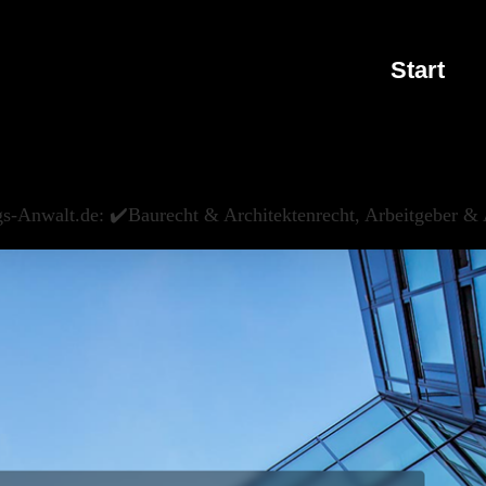
Start
gs-Anwalt.de: ✔️Baurecht & Architektenrecht, Arbeitgeber &