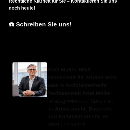
Rechtliche Klarheit für Sie – Kontaktieren Sie uns
noch heute!
☎️ Schreiben Sie uns!
Erfolgs-Anwalt.de
Ihr Fachanwalt
für Hirrlingen
Arnd Müller, MBA –
Fachanwalt für Arbeitsrecht,
Bau- & Architektenrecht
Rechtsanwalt Arnd Müller
ist ausgewiesener Spezialist
für
Arbeitsrecht, Baurecht
und Architektenrecht
. Er
berät und vertritt