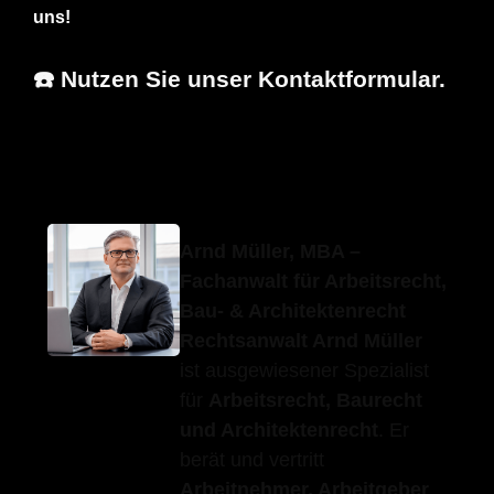
uns!
☎️ Nutzen Sie unser Kontaktformular.
Erfolgs-Anwalt.de
Ihr Fachanwalt
in Hechingen
Arnd Müller, MBA –
Fachanwalt für Arbeitsrecht,
Bau- & Architektenrecht
Rechtsanwalt Arnd Müller
ist ausgewiesener Spezialist
für
Arbeitsrecht, Baurecht
und Architektenrecht
. Er
berät und vertritt
Arbeitnehmer, Arbeitgeber