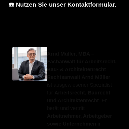
☎️ Nutzen Sie unser Kontaktformular.
Erfolgs-
Ihr
in Höfen
Anwalt.de
Fachanwalt
(Enz)
Arnd Müller, MBA –
Fachanwalt für Arbeitsrecht,
Bau- & Architektenrecht
Rechtsanwalt Arnd Müller
ist ausgewiesener Spezialist
für
Arbeitsrecht, Baurecht
und Architektenrecht
. Er
berät und vertritt
Arbeitnehmer, Arbeitgeber
sowie Unternehmen
in