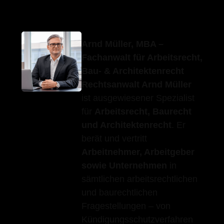
Arnd Müller, MBA –
Fachanwalt für Arbeitsrecht,
Bau- & Architektenrecht
Rechtsanwalt Arnd Müller
ist ausgewiesener Spezialist
für
Arbeitsrecht, Baurecht
und Architektenrecht
. Er
berät und vertritt
Arbeitnehmer, Arbeitgeber
sowie Unternehmen
in
sämtlichen arbeitsrechtlichen
und baurechtlichen
Fragestellungen – von
Kündigungsschutzverfahren