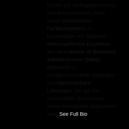
bis hin zur Vertragsgestaltung
und Bauprozessen. Dank
seiner
juristischen
Fachkompetenz
in
Kombination mit fundierter
wirtschaftlicher Expertise
aus dem
Master of Business
Administration (MBA)
entwickelt er
maßgeschneiderte Strategien
und
rechtssichere
Lösungen
, die auf die
individuellen Bedürfnisse
seiner Mandanten abgestimmt
sind.
See Full Bio