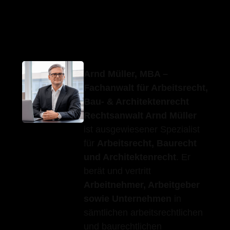
Erfolgs-Anwalt.de
Ihr Fachanwalt
für Pforzheim
Arnd Müller, MBA –
Fachanwalt für Arbeitsrecht,
Bau- & Architektenrecht
Rechtsanwalt Arnd Müller
ist ausgewiesener Spezialist
für
Arbeitsrecht, Baurecht
und Architektenrecht
. Er
berät und vertritt
Arbeitnehmer, Arbeitgeber
sowie Unternehmen
in
sämtlichen arbeitsrechtlichen
und baurechtlichen