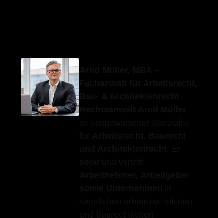
Erfolgs-Anwalt.de
Ihr Anwalt
für Köngen
Arnd Müller, MBA –
Fachanwalt für Arbeitsrecht,
Bau- & Architektenrecht
Rechtsanwalt Arnd Müller
ist ausgewiesener Spezialist
für
Arbeitsrecht, Baurecht
und Architektenrecht
. Er
berät und vertritt
Arbeitnehmer, Arbeitgeber
sowie Unternehmen
in
sämtlichen arbeitsrechtlichen
und baurechtlichen