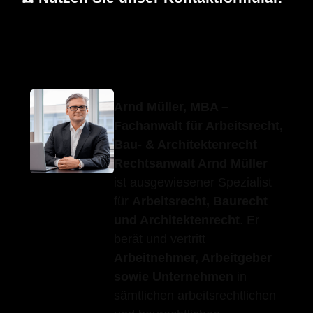
Erfolgs-Anwalt.de
Ihr Fachanwalt
für Rosenberg
Arnd Müller, MBA –
Fachanwalt für Arbeitsrecht,
Bau- & Architektenrecht
Rechtsanwalt Arnd Müller
ist ausgewiesener Spezialist
für
Arbeitsrecht, Baurecht
und Architektenrecht
. Er
berät und vertritt
Arbeitnehmer, Arbeitgeber
sowie Unternehmen
in
sämtlichen arbeitsrechtlichen