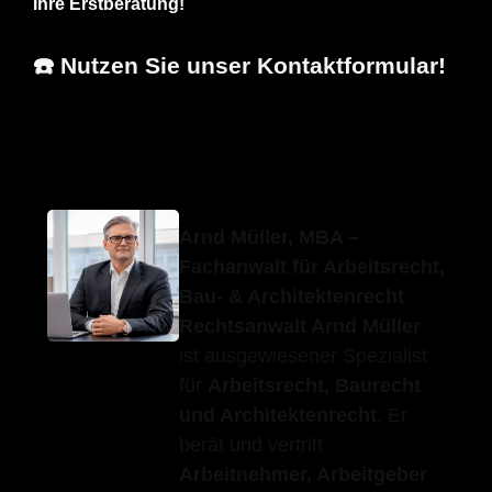
Ihre Erstberatung!
☎️ Nutzen Sie unser Kontaktformular!
Erfolgs-Anwalt.de
Ihr Anwalt
in Obersontheim
Arnd Müller, MBA –
Fachanwalt für Arbeitsrecht,
Bau- & Architektenrecht
Rechtsanwalt Arnd Müller
ist ausgewiesener Spezialist
für
Arbeitsrecht, Baurecht
und Architektenrecht
. Er
berät und vertritt
Arbeitnehmer, Arbeitgeber