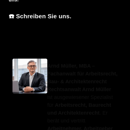
☎️ Schreiben Sie uns.
Erfolgs-
Ihr
in Weil der
Anwalt.de
Fachanwalt
Stadt
Arnd Müller, MBA –
Fachanwalt für Arbeitsrecht,
Bau- & Architektenrecht
Rechtsanwalt Arnd Müller
ist ausgewiesener Spezialist
für
Arbeitsrecht, Baurecht
und Architektenrecht
. Er
berät und vertritt
Arbeitnehmer, Arbeitgeber