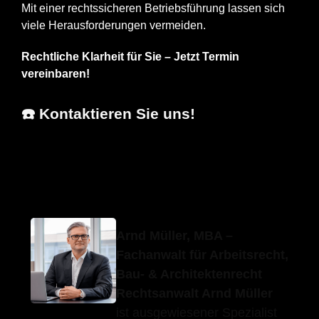
Mit einer rechtssicheren Betriebsführung lassen sich
viele Herausforderungen vermeiden.
Rechtliche Klarheit für Sie – Jetzt Termin
vereinbaren!
☎️ Kontaktieren Sie uns!
Erfolgs-
Ihr
für
Anwalt.de
Fachanwalt
Simmozheim
Arnd Müller, MBA –
Fachanwalt für Arbeitsrecht,
Bau- & Architektenrecht
Rechtsanwalt Arnd Müller
ist ausgewiesener Spezialist