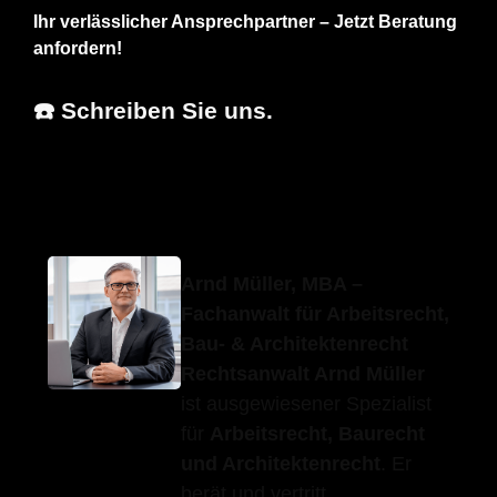
Ihr verlässlicher Ansprechpartner – Jetzt Beratung
anfordern!
☎️ Schreiben Sie uns.
Erfolgs-Anwalt.de
Ihr Anwalt
in Weissach
Arnd Müller, MBA –
Fachanwalt für Arbeitsrecht,
Bau- & Architektenrecht
Rechtsanwalt Arnd Müller
ist ausgewiesener Spezialist
für
Arbeitsrecht, Baurecht
und Architektenrecht
. Er
berät und vertritt