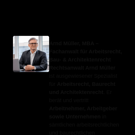
Erfolgs-Anwalt.de
Ihr Fachanwalt
in Mönsheim
Arnd Müller, MBA –
Fachanwalt für Arbeitsrecht,
Bau- & Architektenrecht
Rechtsanwalt Arnd Müller
ist ausgewiesener Spezialist
für
Arbeitsrecht, Baurecht
und Architektenrecht
. Er
berät und vertritt
Arbeitnehmer, Arbeitgeber
sowie Unternehmen
in
sämtlichen arbeitsrechtlichen
und baurechtlichen