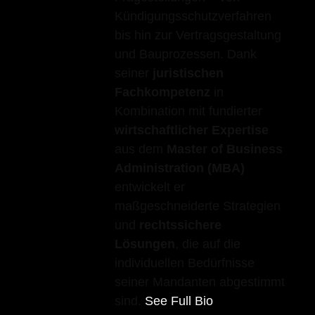
Kündigungsschutzverfahren
bis hin zur Vertragsgestaltung
und Bauprozessen. Dank
seiner
juristischen
Fachkompetenz
in
Kombination mit fundierter
wirtschaftlicher Expertise
aus dem
Master of Business
Administration (MBA)
entwickelt er
maßgeschneiderte Strategien
und
rechtssichere
Lösungen
, die auf die
individuellen Bedürfnisse
seiner Mandanten abgestimmt
sind.
See Full Bio