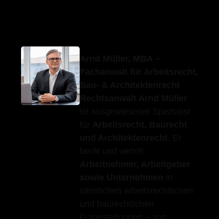
Erfolgs-Anwalt.de
Ihr Anwalt
in Adelberg
Arnd Müller, MBA –
Fachanwalt für Arbeitsrecht,
Bau- & Architektenrecht
Rechtsanwalt Arnd Müller
ist ausgewiesener Spezialist
für
Arbeitsrecht, Baurecht
und Architektenrecht
. Er
berät und vertritt
Arbeitnehmer, Arbeitgeber
sowie Unternehmen
in
sämtlichen arbeitsrechtlichen
und baurechtlichen
Fragestellungen – von