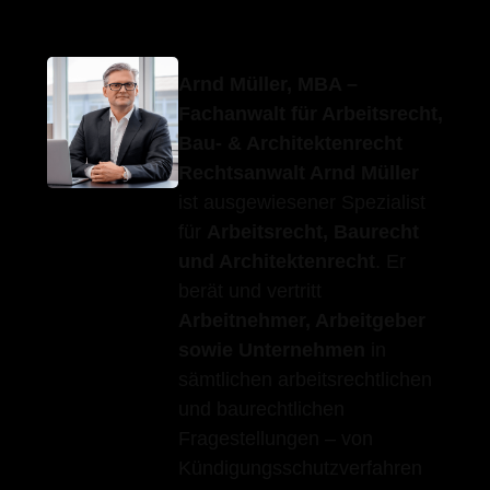
Arnd Müller, MBA –
Fachanwalt für Arbeitsrecht,
Bau- & Architektenrecht
Rechtsanwalt Arnd Müller
ist ausgewiesener Spezialist
für
Arbeitsrecht, Baurecht
und Architektenrecht
. Er
berät und vertritt
Arbeitnehmer, Arbeitgeber
sowie Unternehmen
in
sämtlichen arbeitsrechtlichen
und baurechtlichen
Fragestellungen – von
Kündigungsschutzverfahren