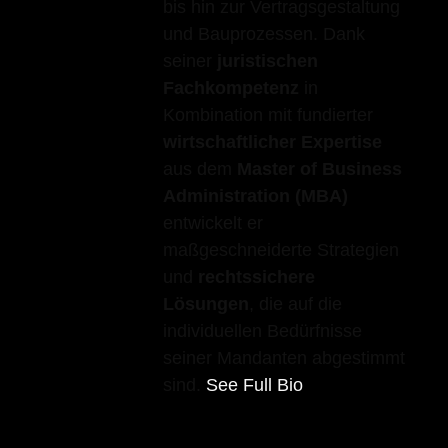
bis hin zur Vertragsgestaltung
und Bauprozessen. Dank
seiner
juristischen
Fachkompetenz
in
Kombination mit fundierter
wirtschaftlicher Expertise
aus dem
Master of Business
Administration (MBA)
entwickelt er
maßgeschneiderte Strategien
und
rechtssichere
Lösungen
, die auf die
individuellen Bedürfnisse
seiner Mandanten abgestimmt
sind.
See Full Bio