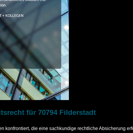
srecht für 70794 Filderstadt
 konfrontiert, die eine sachkundige rechtliche Absicherung erf