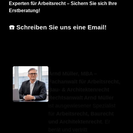
Experten für Arbeitsrecht – Sichern Sie sich Ihre
Erstberatung!
☎️ Schreiben Sie uns eine Email!
Erfolgs-Anwalt.de
Ihr Anwalt
für Gomadingen
Arnd Müller, MBA –
Fachanwalt für Arbeitsrecht,
Bau- & Architektenrecht
Rechtsanwalt Arnd Müller
ist ausgewiesener Spezialist
für
Arbeitsrecht, Baurecht
und Architektenrecht
. Er
berät und vertritt