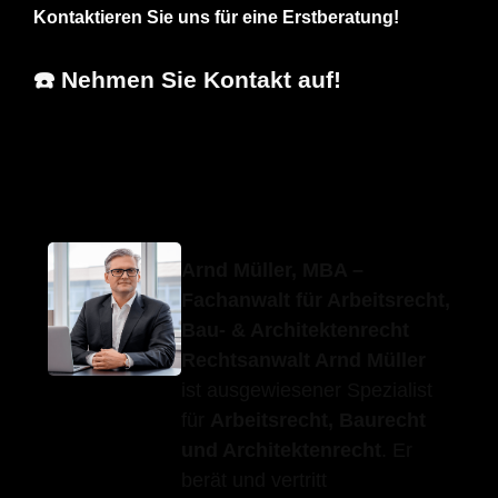
Kontaktieren Sie uns für eine Erstberatung!
☎️ Nehmen Sie Kontakt auf!
Erfolgs-
Ihr
für
Anwalt.de
Fachanwalt
Grabenstetten
Arnd Müller, MBA –
Fachanwalt für Arbeitsrecht,
Bau- & Architektenrecht
Rechtsanwalt Arnd Müller
ist ausgewiesener Spezialist
für
Arbeitsrecht, Baurecht
und Architektenrecht
. Er
berät und vertritt