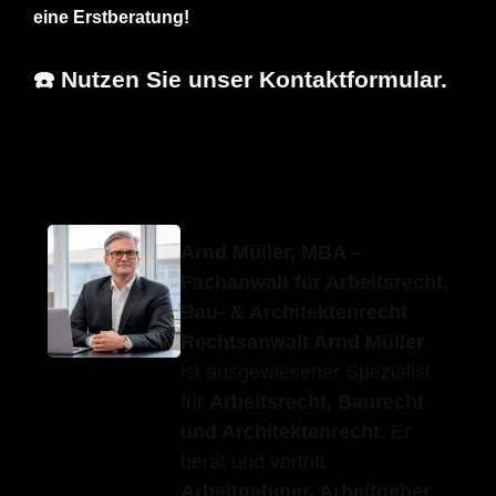
eine Erstberatung!
☎️ Nutzen Sie unser Kontaktformular.
Erfolgs-Anwalt.de
Ihr Fachanwalt
in Owen
Arnd Müller, MBA –
Fachanwalt für Arbeitsrecht,
Bau- & Architektenrecht
Rechtsanwalt Arnd Müller
ist ausgewiesener Spezialist
für
Arbeitsrecht, Baurecht
und Architektenrecht
. Er
berät und vertritt
Arbeitnehmer, Arbeitgeber