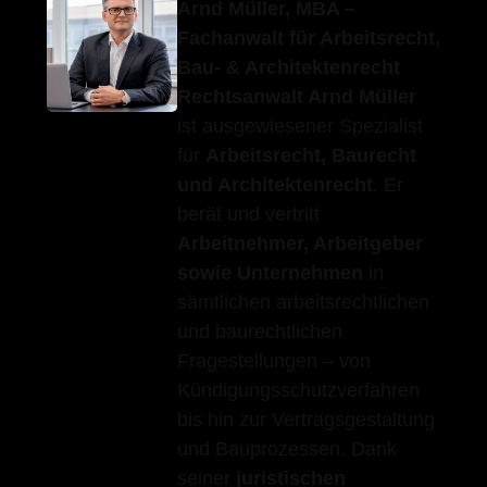
Arnd Müller, MBA –
Fachanwalt für Arbeitsrecht,
Bau- & Architektenrecht
Rechtsanwalt Arnd Müller
ist ausgewiesener Spezialist
für
Arbeitsrecht, Baurecht
und Architektenrecht
. Er
berät und vertritt
Arbeitnehmer, Arbeitgeber
sowie Unternehmen
in
sämtlichen arbeitsrechtlichen
und baurechtlichen
Fragestellungen – von
Kündigungsschutzverfahren
bis hin zur Vertragsgestaltung
und Bauprozessen. Dank
seiner
juristischen