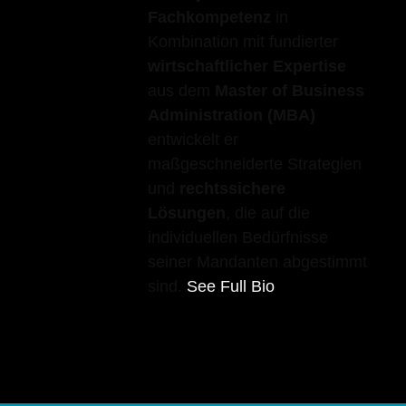
Fachkompetenz
in
Kombination mit fundierter
wirtschaftlicher Expertise
aus dem
Master of Business
Administration (MBA)
entwickelt er
maßgeschneiderte Strategien
und
rechtssichere
Lösungen
, die auf die
individuellen Bedürfnisse
seiner Mandanten abgestimmt
sind.
See Full Bio