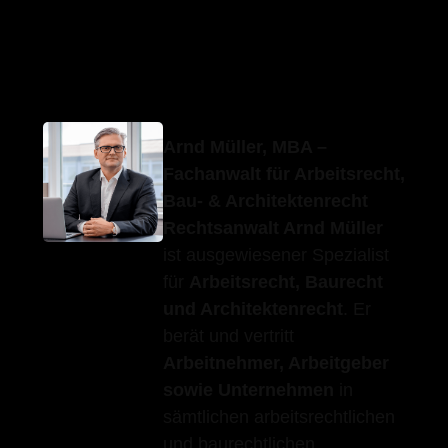
Erfolgs-
Ihr
in Dettingen
Anwalt.de
Anwalt
(Teck)
Arnd Müller, MBA –
Fachanwalt für Arbeitsrecht,
Bau- & Architektenrecht
Rechtsanwalt Arnd Müller
ist ausgewiesener Spezialist
für
Arbeitsrecht, Baurecht
und Architektenrecht
. Er
berät und vertritt
Arbeitnehmer, Arbeitgeber
sowie Unternehmen
in
sämtlichen arbeitsrechtlichen
und baurechtlichen