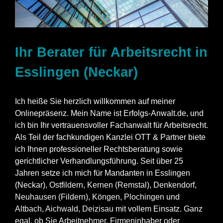
Ihr Berater für Arbeitsrecht in
Esslingen (Neckar)
Ich heiße Sie herzlich willkommen auf meiner
Onlinepräsenz. Mein Name ist Erfolgs-Anwalt.de, und
ich bin Ihr vertrauensvoller Fachanwalt für Arbeitsrecht.
Als Teil der fachkundigen Kanzlei OTT & Partner biete
ich Ihnen professioneller Rechtsberatung sowie
gerichtlicher Verhandlungsführung. Seit über 25
Jahren setze ich mich für Mandanten in Esslingen
(Neckar),
Ostfildern
,
Kernen (Remstal)
,
Denkendorf
,
Neuhausen (Fildern)
,
Köngen
,
Plochingen
und
Altbach
,
Aichwald
,
Deizisau
mit vollem Einsatz. Ganz
egal, ob Sie Arbeitnehmer, Firmeninhaber oder