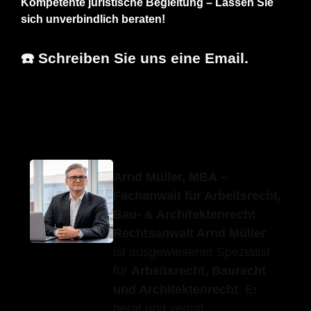
Kompetente juristische Begleitung – Lassen Sie
sich unverbindlich beraten!
☎️ Schreiben Sie uns eine Email.
Erfolgs-
Ihr
für Esslingen
Anwalt.de
Anwalt
(Neckar)
Arnd Müller, MBA –
Fachanwalt für Arbeitsrecht,
Bau- & Architektenrecht
Rechtsanwalt Arnd Müller
ist ausgewiesener Spezialist
für
Arbeitsrecht, Baurecht
und Architektenrecht
. Er
berät und vertritt