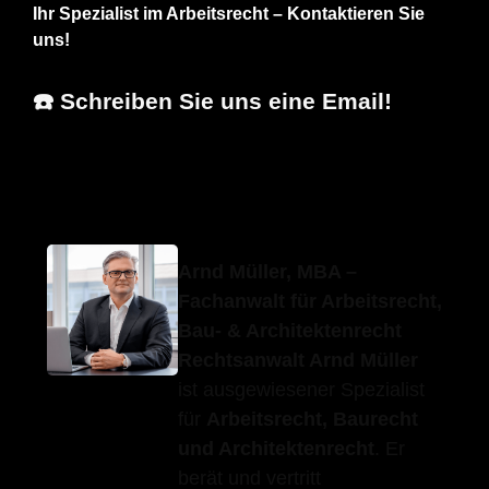
Ihr Spezialist im Arbeitsrecht – Kontaktieren Sie
uns!
☎️ Schreiben Sie uns eine Email!
Erfolgs-Anwalt.de
Ihr Fachanwalt
in Rudersberg
Arnd Müller, MBA –
Fachanwalt für Arbeitsrecht,
Bau- & Architektenrecht
Rechtsanwalt Arnd Müller
ist ausgewiesener Spezialist
für
Arbeitsrecht, Baurecht
und Architektenrecht
. Er
berät und vertritt